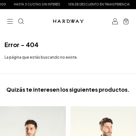
00
HASTA 3 CUOTAS SIN INTERÉS
15% DE DESCUENTO EN TRANSFERENCIA
E
0
Error - 404
La página que estás buscando no existe.
Quizás te interesen los siguientes productos.