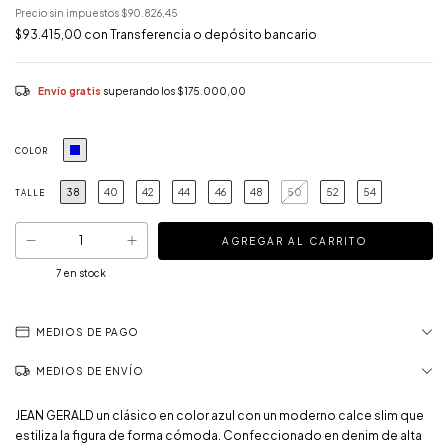
Precio sin impuestos
$90.826,45
$93.415,00
con
Transferencia o depósito bancario
Envío gratis
superando los
$175.000,00
COLOR
38
40
42
44
46
48
50
52
54
TALLE
7
en stock
MEDIOS DE PAGO
MEDIOS DE ENVÍO
JEAN GERALD un clásico en color azul con un moderno calce slim que
estiliza la figura de forma cómoda. Confeccionado en denim de alta