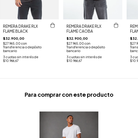
REMERA DRAKE RLX
REMERA DRAKE RLX
REM
FLAME BLACK
FLAME CAOBA
FLA
$32.900,00
$32.900,00
$32
$27.965,00
con
$27.965,00
con
$27.
Transferencia o depósito
Transferencia o depósito
Trans
bancario
bancario
banc
3
cuotas sin interés de
3
cuotas sin interés de
3
cuo
$10.966,67
$10.966,67
$10.9
Para comprar con este producto