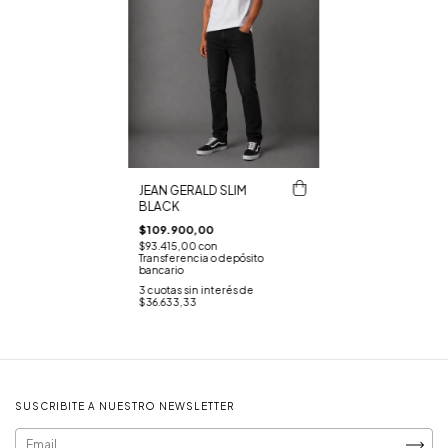
JEAN GERALD SLIM
BLACK
$109.900,00
$93.415,00
con
Transferencia o depósito
bancario
3
cuotas sin interés de
$36.633,33
SUSCRIBITE A NUESTRO NEWSLETTER