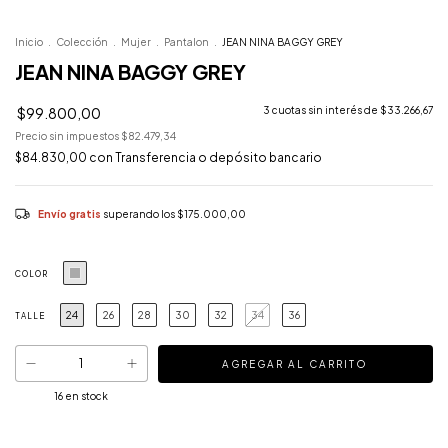
Inicio
.
Colección
.
Mujer
.
Pantalon
.
JEAN NINA BAGGY GREY
JEAN NINA BAGGY GREY
$99.800,00
3
cuotas sin interés de
$33.266,67
Precio sin impuestos
$82.479,34
$84.830,00
con
Transferencia o depósito bancario
Envío gratis
superando los
$175.000,00
COLOR
24
26
28
30
32
34
36
TALLE
16
en stock