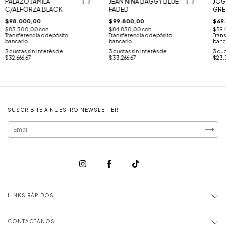
PALAZO JAMILA
JOG
JEAN NINA BAGGY BLUE
C/ALFORZA BLACK
GRE
FADED
$98.000,00
$69
$99.800,00
$83.300,00
con
$59.
$84.830,00
con
Transferencia o depósito
Trans
Transferencia o depósito
bancario
banc
bancario
3
cuotas sin interés de
3
cuo
3
cuotas sin interés de
$32.666,67
$23.
$33.266,67
SUSCRIBITE A NUESTRO NEWSLETTER
LINKS RÁPIDOS
CONTACTÁNOS