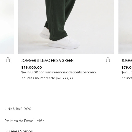
JOGGER BILBAO FRISA GREEN
JOGGE
$79.000,00
$79.0
$67.150,00
con
Transferencia o depósito bancario
$67.15
3
cuotas sin interés de
$26.333,33
3
cuota
LINKS RÁPIDOS
Política de Devolución
Quiénes Somos