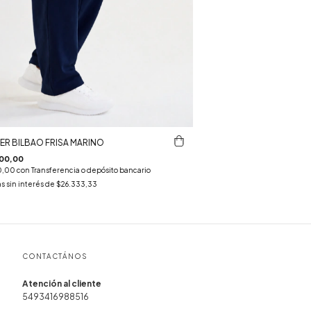
R BILBAO FRISA MARINO
00,00
0,00
con
Transferencia o depósito bancario
s sin interés de
$26.333,33
CONTACTÁNOS
5493416988516