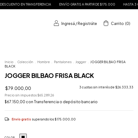
NSFERENCIA
ENVÍO GRATIS A PARTIR DE $175.000
HASTA 3 CUOTAS SIN INTERÉS
Ingresá
/
Registráte
Carrito
(
0
)
Inicio
.
Colección
.
Hombre
.
Pantalones
.
Jogger
.
JOGGER BILBAO FRISA
BLACK
JOGGER BILBAO FRISA BLACK
$79.000,00
3
cuotas sin interés de
$26.333,33
Precio sin impuestos
$65.289,26
$67.150,00
con
Transferencia o depósito bancario
Envío gratis
superando los
$175.000,00
COLOR