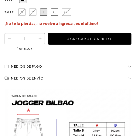
S
M
L
XL
XXL
TALLE
¡No te lo pierdas, no vuelve a ingresar, es el último!
1
en stock
MEDIOS DE PAGO
MEDIOS DE ENVÍO