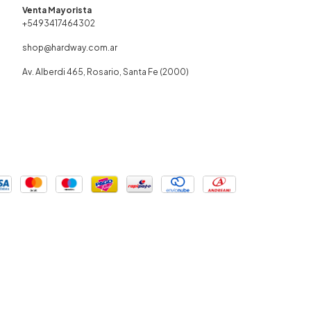
+5493417464302
shop@hardway.com.ar
Av. Alberdi 465, Rosario, Santa Fe (2000)