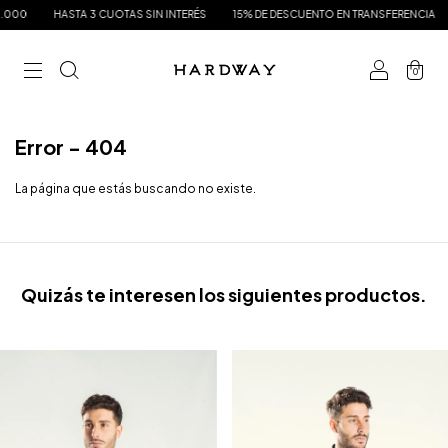
000
HASTA 3 CUOTAS SIN INTERÉS
15% DE DESCUENTO EN TRANSFERENCIA
0
Error - 404
La página que estás buscando no existe.
Quizás te interesen los siguientes productos.