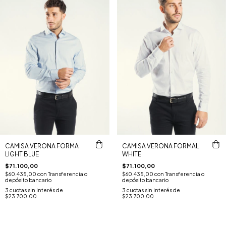
CAMISA VERONA FORMA
CAMISA VERONA FORMAL
LIGHT BLUE
WHITE
$71.100,00
$71.100,00
$60.435,00
con
Transferencia o
$60.435,00
con
Transferencia o
depósito bancario
depósito bancario
3
cuotas sin interés de
3
cuotas sin interés de
$23.700,00
$23.700,00