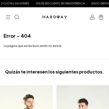
CUOTAS SIN INTERÉS
15% DE DESCUENTO EN TRANSFERENCIA
ENVÍO GRATIS A P
0
Error - 404
La página que estás buscando no existe.
Quizás te interesen los siguientes productos.