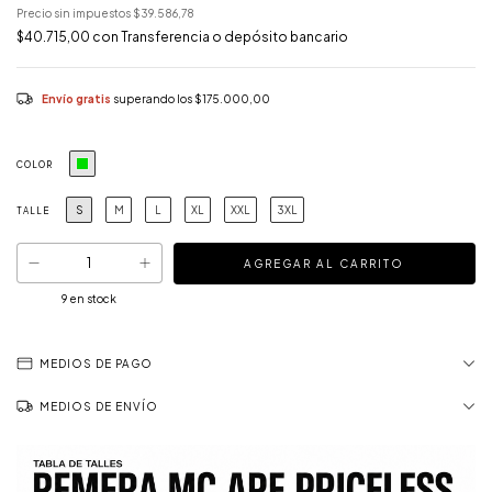
Precio sin impuestos
$39.586,78
$40.715,00
con
Transferencia o depósito bancario
Envío gratis
superando los
$175.000,00
COLOR
S
M
L
XL
XXL
3XL
TALLE
9
en stock
MEDIOS DE PAGO
MEDIOS DE ENVÍO