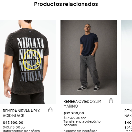
Productos relacionados
REMERA OVIEDO SLIM
MARINO
REMERA NIRVANA RLX
REM
$32.900,00
ACID BLACK
BASI
$27.965,00
con
Transferencia o depósito
$47.900,00
$40
bancario
$40.715,00
con
$34.
Transferencia o depósito
Trans
3
cuotas sin interés de