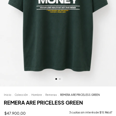
Inicio
.
Colección
.
Hombre
.
Remeras
.
REMERA ARE PRICELESS GREEN
REMERA ARE PRICELESS GREEN
$47.900,00
3
cuotas sin interés de
$15.966,67