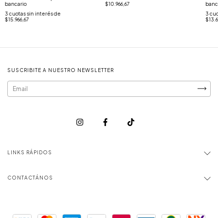
bancario
banc
$10.966,67
3
cuotas sin interés de
3
cuo
$15.966,67
$13.
SUSCRIBITE A NUESTRO NEWSLETTER
LINKS RÁPIDOS
CONTACTÁNOS