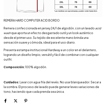
REMERA HARD COMPUTER ACID BORDO
Remera confeccionada en jersey 24/1 de algodón, con un lavado
acid
wash
que aporta un efecto desgastado sutil y un look auténtico
desde el primer uso. Su tejido de excelente mano brinda una
sensación suave y cómoda, ideal para el uso diario.
Presenta estampa institucional Hardway a un color en el delantero,
logrando un diseño limpio, versátil y fácil de combinar con cualquier
outfit.
Composición:
100% algodón.
Cuidados:
Lavar con agua fría del revés. No usar blanqueador. Secar a
la sombra. El proceso de lavado puede generar leves variaciones de
tono, haciendo que cada prenda sea única.