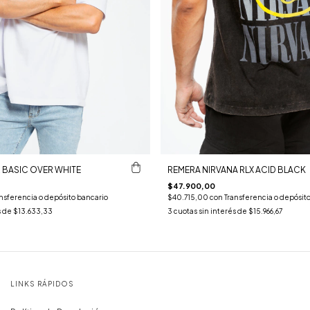
 BASIC OVER WHITE
REMERA NIRVANA RLX ACID BLACK
$47.900,00
nsferencia o depósito bancario
$40.715,00
con
Transferencia o depósit
s de
$13.633,33
3
cuotas sin interés de
$15.966,67
LINKS RÁPIDOS