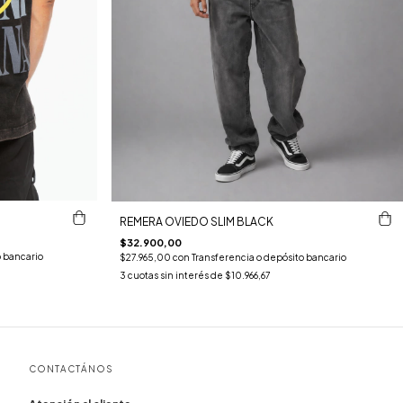
REMERA OVIEDO SLIM BLACK
$32.900,00
o bancario
$27.965,00
con
Transferencia o depósito bancario
3
cuotas sin interés de
$10.966,67
CONTACTÁNOS