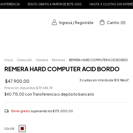
NVÍO GRATIS A PARTIR DE $175.000
HASTA 3 CUOTAS SIN INTERÉS
15% DE DES
Ingresá
/
Registráte
Carrito
(
0
)
Inicio
.
Colección
.
Hombre
.
Remeras
.
REMERA HARD COMPUTER ACID BORDO
REMERA HARD COMPUTER ACID BORDO
$47.900,00
3
cuotas sin interés de
$15.966,67
Precio sin impuestos
$39.586,78
$40.715,00
con
Transferencia o depósito bancario
Envío gratis
superando los
$175.000,00
COLOR