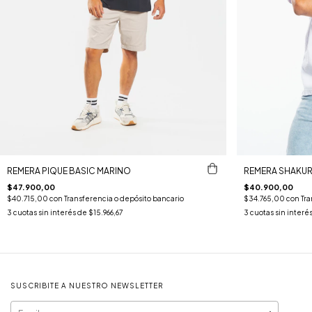
REMERA PIQUE BASIC MARINO
REMERA SHAKUR
$47.900,00
$40.900,00
$40.715,00
con
Transferencia o depósito bancario
$34.765,00
con
Tra
3
cuotas sin interés de
$15.966,67
3
cuotas sin interé
SUSCRIBITE A NUESTRO NEWSLETTER