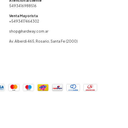
5493416988516
+5493417464302
shop@hardway.com.ar
Av. Alberdi 465, Rosario, Santa Fe (2000)