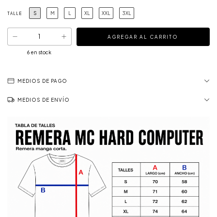
S
M
L
XL
XXL
3XL
TALLE
6
en stock
MEDIOS DE PAGO
MEDIOS DE ENVÍO