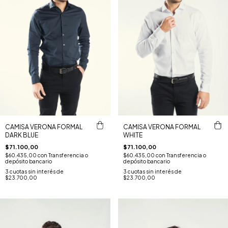
CAMISA VERONA FORMAL
CAMISA VERONA FORMAL
DARK BLUE
WHITE
$71.100,00
$71.100,00
$60.435,00
con
Transferencia o
$60.435,00
con
Transferencia o
depósito bancario
depósito bancario
3
cuotas sin interés de
3
cuotas sin interés de
$23.700,00
$23.700,00