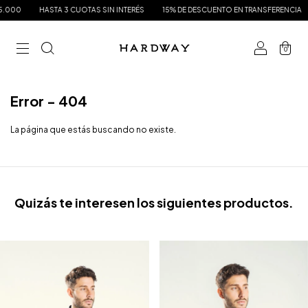
.000
HASTA 3 CUOTAS SIN INTERÉS
15% DE DESCUENTO EN TRANSFERENCIA
0
Error - 404
La página que estás buscando no existe.
Quizás te interesen los siguientes productos.