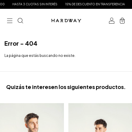
0
HASTA 3 CUOTAS SIN INTERÉS
15% DE DESCUENTO EN TRANSFERENCIA
E
0
Error - 404
La página que estás buscando no existe.
Quizás te interesen los siguientes productos.