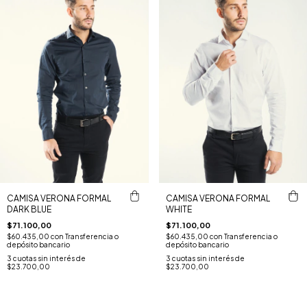
CAMISA VERONA FORMAL
CAMISA VERONA FORMAL
DARK BLUE
WHITE
$71.100,00
$71.100,00
$60.435,00
con
Transferencia o
$60.435,00
con
Transferencia o
depósito bancario
depósito bancario
3
cuotas sin interés de
3
cuotas sin interés de
$23.700,00
$23.700,00