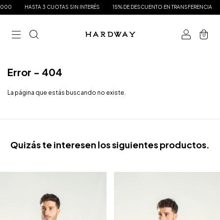
000
HASTA 3 CUOTAS SIN INTERÉS
15% DE DESCUENTO EN TRANSFERENCIA
0
Error - 404
La página que estás buscando no existe.
Quizás te interesen los siguientes productos.