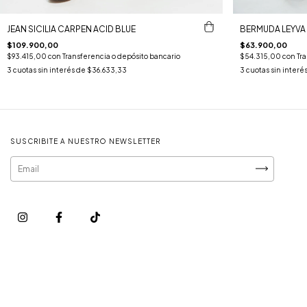
JEAN SICILIA CARPEN ACID BLUE
BERMUDA LEYVA
$109.900,00
$63.900,00
$93.415,00
con
Transferencia o depósito bancario
$54.315,00
con
Tr
3
cuotas sin interés de
$36.633,33
3
cuotas sin interé
SUSCRIBITE A NUESTRO NEWSLETTER