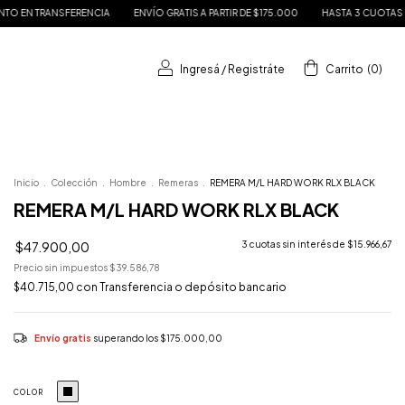
ENVÍO GRATIS A PARTIR DE $175.000
HASTA 3 CUOTAS SIN INTERÉS
15% DE 
Ingresá
/
Registráte
Carrito
(
0
)
Inicio
.
Colección
.
Hombre
.
Remeras
.
REMERA M/L HARD WORK RLX BLACK
REMERA M/L HARD WORK RLX BLACK
$47.900,00
3
cuotas sin interés de
$15.966,67
Precio sin impuestos
$39.586,78
$40.715,00
con
Transferencia o depósito bancario
Envío gratis
superando los
$175.000,00
COLOR