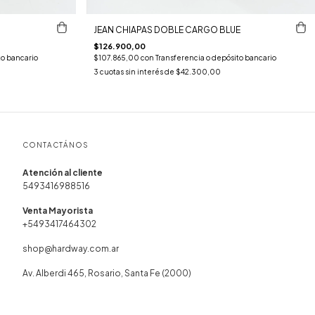
JEAN CHIAPAS DOBLE CARGO BLUE
$126.900,00
to bancario
$107.865,00
con
Transferencia o depósito bancario
3
cuotas sin interés de
$42.300,00
CONTACTÁNOS
5493416988516
+5493417464302
shop@hardway.com.ar
Av. Alberdi 465, Rosario, Santa Fe (2000)