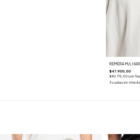
REMERA M/L HA
$47.900,00
$40.715,00
con
Tra
3
cuotas sin interé