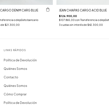
 CARGO DENIM CARG BLUE
JEAN CHIAPAS CARGO ACID BLUE
$126.900,00
ansferencia o depósito bancario
$107.865,00
con
Transferencia o depósi
s de
$21.300,00
3
cuotas sin interés de
$42.300,00
LINKS RÁPIDOS
Política de Devolución
Quiénes Somos
Contacto
Quiénes Somos
Cómo Comprar
Política de Devolución