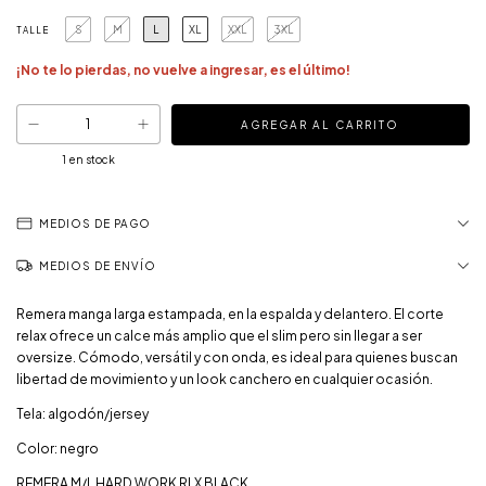
S
M
L
XL
XXL
3XL
TALLE
¡No te lo pierdas, no vuelve a ingresar, es el último!
1
en stock
MEDIOS DE PAGO
MEDIOS DE ENVÍO
Remera manga larga estampada, en la espalda y delantero. El corte
relax ofrece un calce más amplio que el slim pero sin llegar a ser
oversize. Cómodo, versátil y con onda, es ideal para quienes buscan
libertad de movimiento y un look canchero en cualquier ocasión.
Tela: algodón/jersey
Color: negro
REMERA M/L HARD WORK RLX BLACK