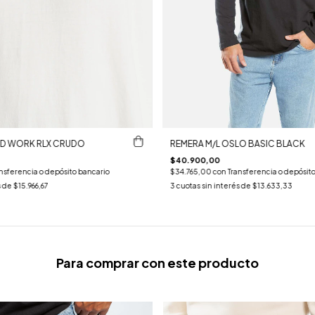
RD WORK RLX CRUDO
REMERA M/L OSLO BASIC BLACK
$40.900,00
nsferencia o depósito bancario
$34.765,00
con
Transferencia o depósit
s de
$15.966,67
3
cuotas sin interés de
$13.633,33
Para comprar con este producto