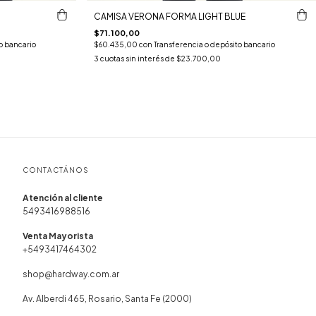
CAMISA VERONA FORMA LIGHT BLUE
$71.100,00
o bancario
$60.435,00
con
Transferencia o depósito bancario
3
cuotas sin interés de
$23.700,00
CONTACTÁNOS
5493416988516
+5493417464302
shop@hardway.com.ar
Av. Alberdi 465, Rosario, Santa Fe (2000)