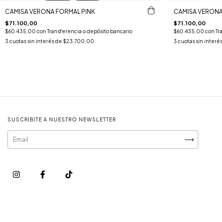
CAMISA VERONA FORMAL PINK
CAMISA VERONA
$71.100,00
$71.100,00
$60.435,00
con
Transferencia o depósito bancario
$60.435,00
con
Tr
3
cuotas sin interés de
$23.700,00
3
cuotas sin interé
SUSCRIBITE A NUESTRO NEWSLETTER