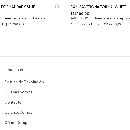
 FORMAL DARK BLUE
CAMISA VERONA FORMAL WHITE
$71.100,00
ansferencia o depósito bancario
$60.435,00
con
Transferencia o depósit
s de
$23.700,00
3
cuotas sin interés de
$23.700,00
LINKS RÁPIDOS
Política de Devolución
Quiénes Somos
Contacto
Quiénes Somos
Cómo Comprar