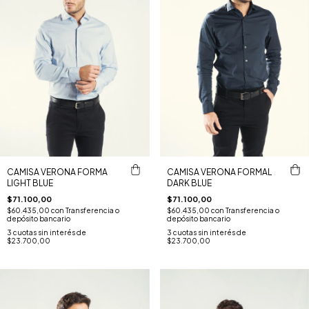
CAMISA VERONA FORMA
CAMISA VERONA FORMAL
LIGHT BLUE
DARK BLUE
$71.100,00
$71.100,00
$60.435,00
con
Transferencia o
$60.435,00
con
Transferencia o
depósito bancario
depósito bancario
3
cuotas sin interés de
3
cuotas sin interés de
$23.700,00
$23.700,00