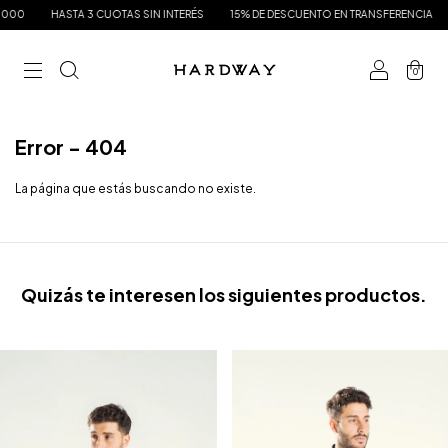
000
HASTA 3 CUOTAS SIN INTERÉS
15% DE DESCUENTO EN TRANSFERENCIA
0
Error - 404
La página que estás buscando no existe.
Quizás te interesen los siguientes productos.