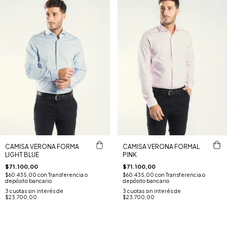
CAMISA VERONA FORMA
CAMISA VERONA FORMAL
LIGHT BLUE
PINK
$71.100,00
$71.100,00
$60.435,00
con
Transferencia o
$60.435,00
con
Transferencia o
depósito bancario
depósito bancario
3
cuotas sin interés de
3
cuotas sin interés de
$23.700,00
$23.700,00