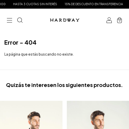
00
HASTA 3 CUOTAS SIN INTERÉS
15% DE DESCUENTO EN TRANSFERENCIA
E
0
Error - 404
La página que estás buscando no existe.
Quizás te interesen los siguientes productos.