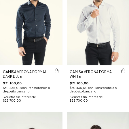
CAMISA VERONA FORMAL
CAMISA VERONA FORMAL
DARK BLUE
WHITE
$71.100,00
$71.100,00
$60.435,00
con
Transferencia o
$60.435,00
con
Transferencia o
depósito bancario
depósito bancario
3
cuotas sin interés de
3
cuotas sin interés de
$23.700,00
$23.700,00