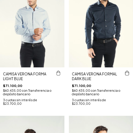
CAMISA VERONA FORMA
CAMISA VERONA FORMAL
LIGHT BLUE
DARK BLUE
$71.100,00
$71.100,00
$60.435,00
con
Transferencia o
$60.435,00
con
Transferencia o
depósito bancario
depósito bancario
3
cuotas sin interés de
3
cuotas sin interés de
$23.700,00
$23.700,00