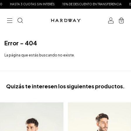
HASTA 3 CUOTAS SIN INTERÉS
15% DE DESCUENTO EN TRANSFERENCIA
ENV
0
Error - 404
La página que estás buscando no existe.
Quizás te interesen los siguientes productos.