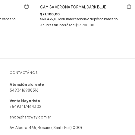
CAMISA VERONA FORMAL DARK BLUE
$71.100,00
o bancario
$60.435,00
con
Transferencia o depósito bancario
3
cuotas sin interés de
$23.700,00
CONTACTÁNOS
5493416988516
+5493417464302
shop@hardway.com.ar
Av. Alberdi 465, Rosario, Santa Fe (2000)