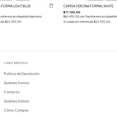
 FORMA LIGHT BLUE
CAMISA VERONA FORMAL WHITE
$71.100,00
ansferencia o depósito bancario
$60.435,00
con
Transferencia o depósit
s de
$23.700,00
3
cuotas sin interés de
$23.700,00
LINKS RÁPIDOS
Política de Devolución
Quiénes Somos
Contacto
Quiénes Somos
Cómo Comprar