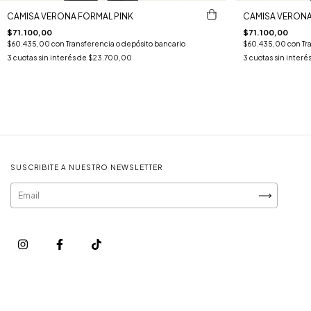
CAMISA VERONA FORMAL PINK
CAMISA VERONA
$71.100,00
$71.100,00
$60.435,00
con
Transferencia o depósito bancario
$60.435,00
con
Tr
3
cuotas sin interés de
$23.700,00
3
cuotas sin interé
SUSCRIBITE A NUESTRO NEWSLETTER