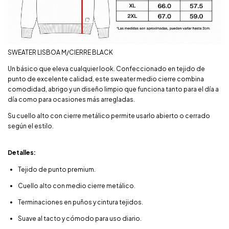
SWEATER LISBOA M/CIERRE BLACK
Un básico que eleva cualquier look. Confeccionado en tejido de
punto de excelente calidad, este sweater medio cierre combina
comodidad, abrigo y un diseño limpio que funciona tanto para el día a
día como para ocasiones más arregladas.
Su cuello alto con cierre metálico permite usarlo abierto o cerrado
según el estilo.
Detalles:
Tejido de punto premium.
Cuello alto con medio cierre metálico.
Terminaciones en puños y cintura tejidos.
Suave al tacto y cómodo para uso diario.