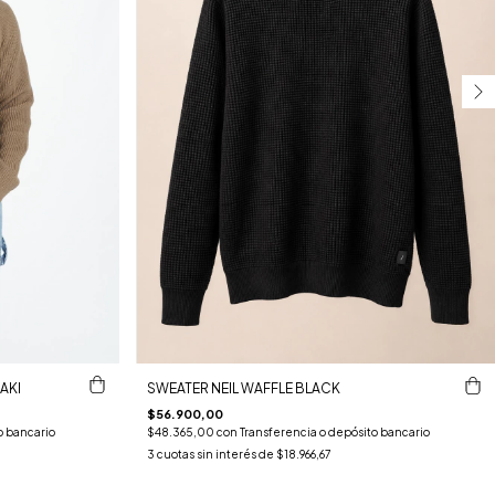
AKI
SWEATER NEIL WAFFLE BLACK
$56.900,00
o bancario
$48.365,00
con
Transferencia o depósito bancario
3
cuotas sin interés de
$18.966,67