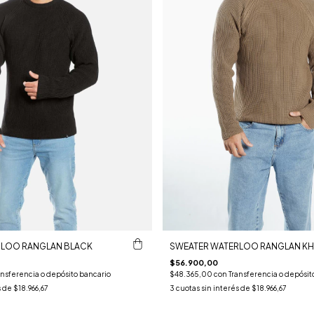
RLOO RANGLAN BLACK
SWEATER WATERLOO RANGLAN KH
$56.900,00
ansferencia o depósito bancario
$48.365,00
con
Transferencia o depósit
s de
$18.966,67
3
cuotas sin interés de
$18.966,67