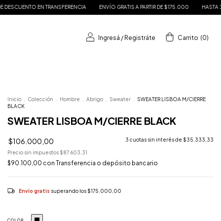
RENCIA
ENVÍO GRATIS A PARTIR DE $175.000
HASTA 3 CUOTAS SIN INTERÉS
Ingresá
/
Registráte
Carrito
(
0
)
Inicio
.
Colección
.
Hombre
.
Abrigo
.
Sweater
.
SWEATER LISBOA M/CIERRE
BLACK
SWEATER LISBOA M/CIERRE BLACK
$106.000,00
3
cuotas sin interés de
$35.333,33
Precio sin impuestos
$87.603,31
$90.100,00
con
Transferencia o depósito bancario
Envío gratis
superando los
$175.000,00
COLOR