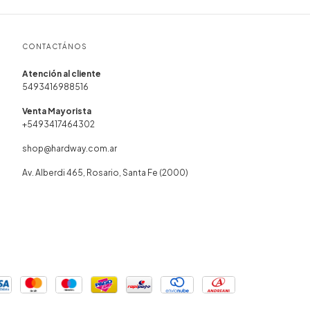
CONTACTÁNOS
5493416988516
+5493417464302
shop@hardway.com.ar
Av. Alberdi 465, Rosario, Santa Fe (2000)