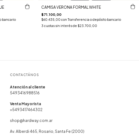
UE
CAMISA VERONA FORMAL WHITE
$71.100,00
o bancario
$60.435,00
con
Transferencia o depósito bancario
3
cuotas sin interés de
$23.700,00
CONTACTÁNOS
5493416988516
+5493417464302
shop@hardway.com.ar
Av. Alberdi 465, Rosario, Santa Fe (2000)