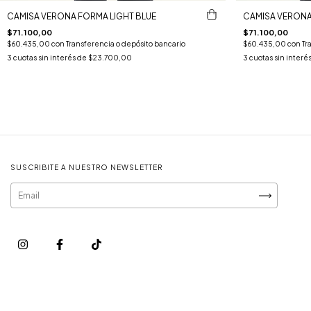
CAMISA VERONA FORMA LIGHT BLUE
CAMISA VERONA
$71.100,00
$71.100,00
$60.435,00
con
Transferencia o depósito bancario
$60.435,00
con
Tr
3
cuotas sin interés de
$23.700,00
3
cuotas sin interé
SUSCRIBITE A NUESTRO NEWSLETTER