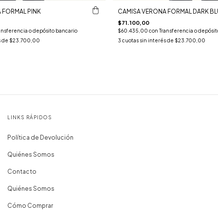
 FORMAL PINK
CAMISA VERONA FORMAL DARK BL
$71.100,00
ansferencia o depósito bancario
$60.435,00
con
Transferencia o depósit
s de
$23.700,00
3
cuotas sin interés de
$23.700,00
LINKS RÁPIDOS
Política de Devolución
Quiénes Somos
Contacto
Quiénes Somos
Cómo Comprar