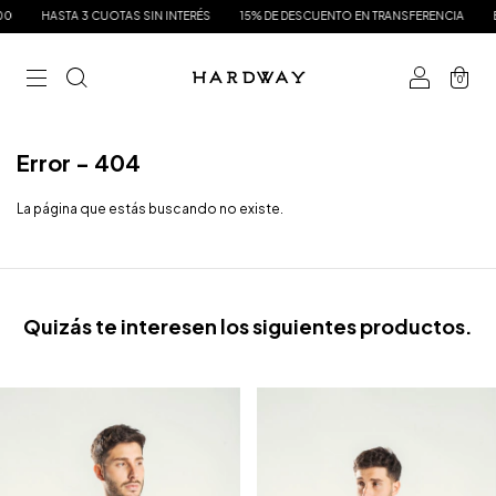
STA 3 CUOTAS SIN INTERÉS
15% DE DESCUENTO EN TRANSFERENCIA
ENVÍO GRA
0
Error - 404
La página que estás buscando no existe.
Quizás te interesen los siguientes productos.