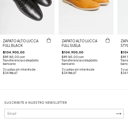
ZAPATO ALTO LUCCA
ZAPATO ALTO LUCCA
ZAP
FULL BLACK
FULL SUELA
STY
$104.900,00
$104.900,00
$10
$89.165,00
con
$89.165,00
con
$89.
Transferencia o depósito
Transferencia o depósito
Trans
bancario
bancario
banc
3
cuotas sin interés de
3
cuotas sin interés de
3
cuo
$34.966,67
$34.966,67
$34.9
SUSCRIBITE A NUESTRO NEWSLETTER