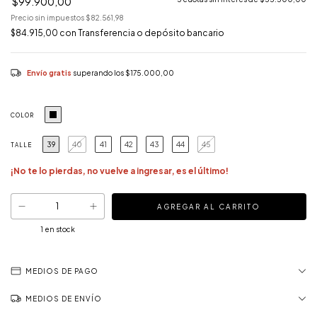
$99.900,00
Precio sin impuestos
$82.561,98
$84.915,00
con
Transferencia o depósito bancario
Envío gratis
superando los
$175.000,00
COLOR
39
40
41
42
43
44
45
TALLE
¡No te lo pierdas, no vuelve a ingresar, es el último!
1
en stock
MEDIOS DE PAGO
MEDIOS DE ENVÍO