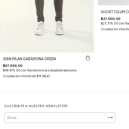
SHORT TULUM C
$27.500,00
$23.375,00
con
Tr
3
cuotas sin interé
JEAN MILAN GABARDINA GREEN
$57.500,00
$48.875,00
con
Transferencia o depósito bancario
3
cuotas sin interés de
$19.166,67
SUSCRIBITE A NUESTRO NEWSLETTER