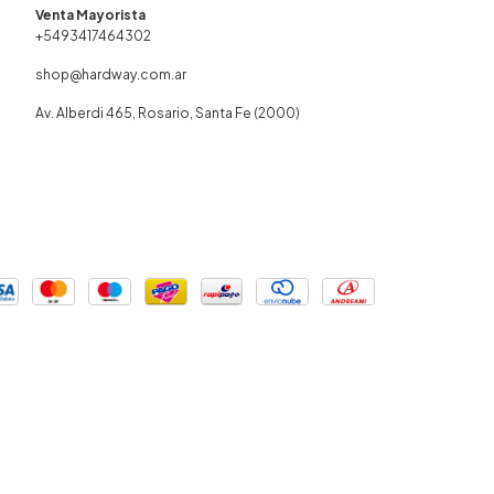
+5493417464302
shop@hardway.com.ar
Av. Alberdi 465, Rosario, Santa Fe (2000)