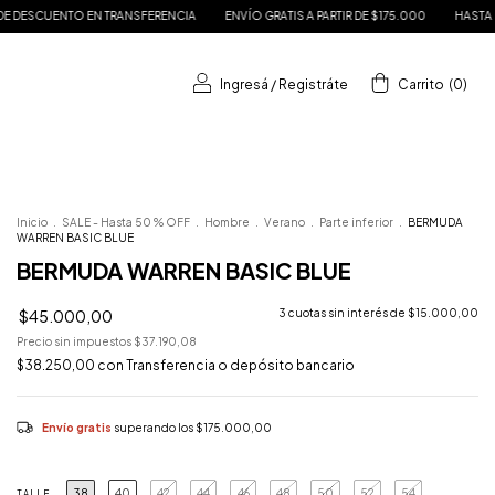
ANSFERENCIA
ENVÍO GRATIS A PARTIR DE $175.000
HASTA 3 CUOTAS SIN INTERÉ
Ingresá
/
Registráte
Carrito
(
0
)
Inicio
.
SALE - Hasta 50 % OFF
.
Hombre
.
Verano
.
Parte inferior
.
BERMUDA
WARREN BASIC BLUE
BERMUDA WARREN BASIC BLUE
$45.000,00
3
cuotas sin interés de
$15.000,00
Precio sin impuestos
$37.190,08
$38.250,00
con
Transferencia o depósito bancario
Envío gratis
superando los
$175.000,00
38
40
42
44
46
48
50
52
54
TALLE