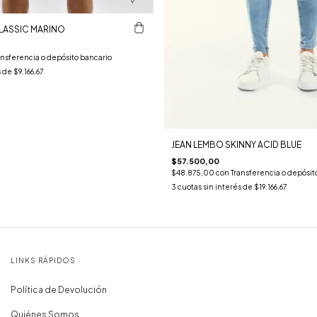
LASSIC MARINO
ansferencia o depósito bancario
s de
$9.166,67
JEAN LEMBO SKINNY ACID BLUE
$57.500,00
$48.875,00
con
Transferencia o depósit
3
cuotas sin interés de
$19.166,67
LINKS RÁPIDOS
Política de Devolución
Quiénes Somos