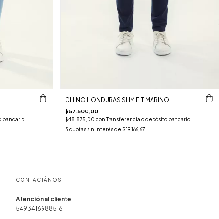
CHINO HONDURAS SLIM FIT MARINO
$57.500,00
o bancario
$48.875,00
con
Transferencia o depósito bancario
3
cuotas sin interés de
$19.166,67
CONTACTÁNOS
5493416988516