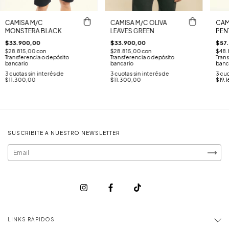
CAMISA M/C
CAM
CAMISA M/C OLIVA
MONSTERA BLACK
PEN
LEAVES GREEN
$33.900,00
$57
$33.900,00
$28.815,00
con
$48.
$28.815,00
con
Transferencia o depósito
Trans
Transferencia o depósito
bancario
banc
bancario
3
cuotas sin interés de
3
cuo
3
cuotas sin interés de
$11.300,00
$19.1
$11.300,00
SUSCRIBITE A NUESTRO NEWSLETTER
LINKS RÁPIDOS