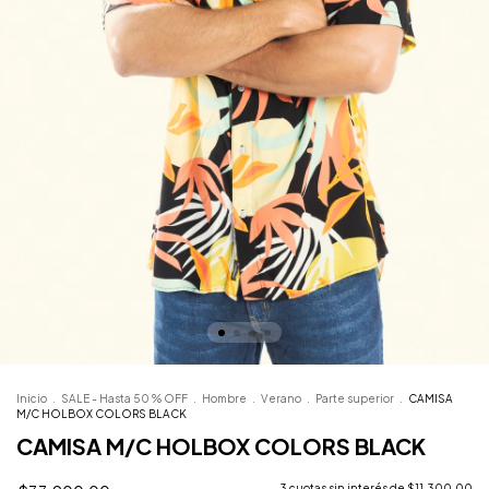
Inicio
.
SALE - Hasta 50 % OFF
.
Hombre
.
Verano
.
Parte superior
.
CAMISA
M/C HOLBOX COLORS BLACK
CAMISA M/C HOLBOX COLORS BLACK
3
cuotas sin interés de
$11.300,00