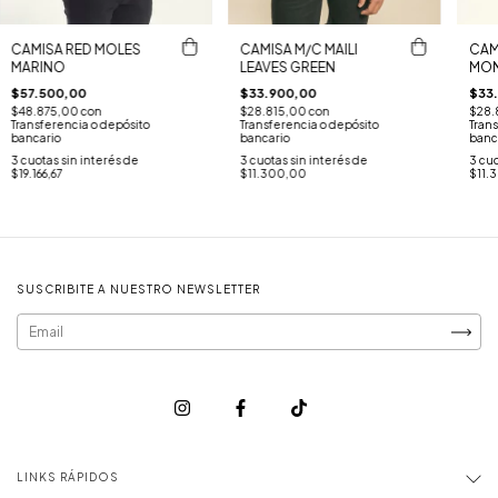
CAMISA RED MOLES
CAM
CAMISA M/C MAILI
MARINO
MON
LEAVES GREEN
$57.500,00
$33
$33.900,00
$48.875,00
con
$28.
$28.815,00
con
Transferencia o depósito
Trans
Transferencia o depósito
bancario
banc
bancario
3
cuotas sin interés de
3
cuo
3
cuotas sin interés de
$19.166,67
$11.
$11.300,00
SUSCRIBITE A NUESTRO NEWSLETTER
LINKS RÁPIDOS