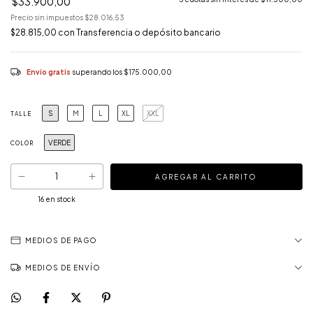
$33.900,00
Precio sin impuestos
$28.016,53
$28.815,00
con
Transferencia o depósito bancario
Envío gratis
superando los
$175.000,00
S
M
L
XL
XXL
TALLE
VERDE
COLOR
16
en stock
MEDIOS DE PAGO
MEDIOS DE ENVÍO