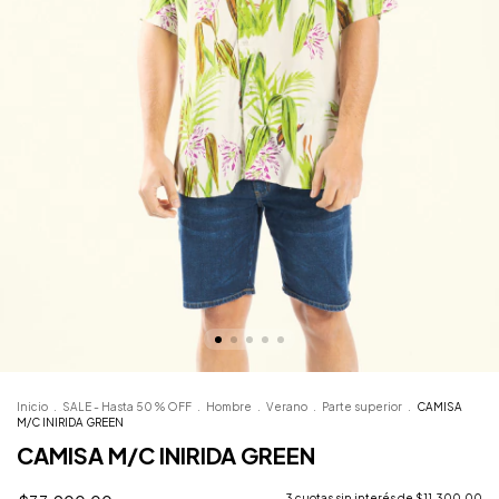
Inicio
.
SALE - Hasta 50 % OFF
.
Hombre
.
Verano
.
Parte superior
.
CAMISA
M/C INIRIDA GREEN
CAMISA M/C INIRIDA GREEN
3
cuotas sin interés de
$11.300,00