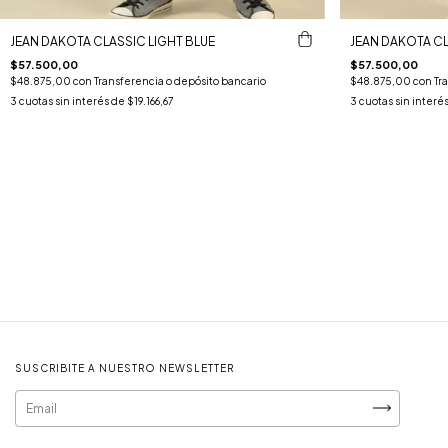
JEAN DAKOTA CLASSIC LIGHT BLUE
JEAN DAKOTA CL
$57.500,00
$57.500,00
$48.875,00
con
Transferencia o depósito bancario
$48.875,00
con
Tr
3
cuotas sin interés de
$19.166,67
3
cuotas sin interé
SUSCRIBITE A NUESTRO NEWSLETTER