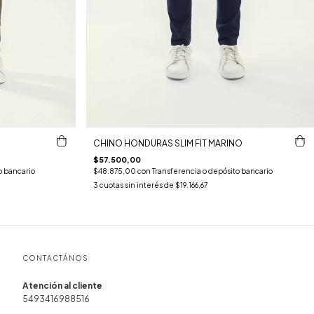
CHINO HONDURAS SLIM FIT MARINO
$57.500,00
o bancario
$48.875,00
con
Transferencia o depósito bancario
3
cuotas sin interés de
$19.166,67
CONTACTÁNOS
5493416988516