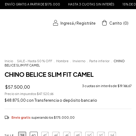
TIS A PARTIR DE $175.000
HASTA 3 CUOTAS SIN INTERÉS
15% DE DESCUENTO E
Ingresá
/
Registráte
Carrito
(
0
)
Inicio
.
SALE - Hasta 50 % OFF
.
Hombre
.
Invierno
.
Parte inferior
.
CHINO
BELICE SLIM FIT CAMEL
CHINO BELICE SLIM FIT CAMEL
$57.500,00
3
cuotas sin interés de
$19.166,67
Precio sin impuestos
$47.520,66
$48.875,00
con
Transferencia o depósito bancario
Envío gratis
superando los
$175.000,00
38
40
42
44
46
48
50
52
54
TALLE