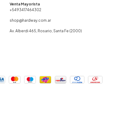
+5493417464302
shop@hardway.com.ar
Av. Alberdi 465, Rosario, Santa Fe (2000)