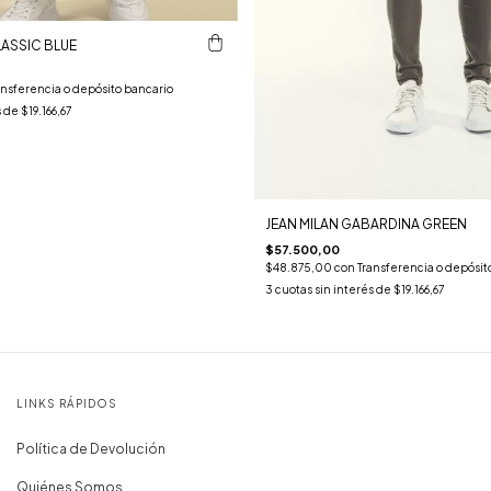
ASSIC BLUE
ansferencia o depósito bancario
s de
$19.166,67
JEAN MILAN GABARDINA GREEN
$57.500,00
$48.875,00
con
Transferencia o depósit
3
cuotas sin interés de
$19.166,67
LINKS RÁPIDOS
Política de Devolución
Quiénes Somos