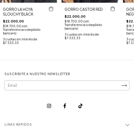
GORRO LA HOYA
GORRO CASTOR RED
GOR
SLOUCHY BLACK
NE
$22.000,00
$22.000,00
$22
$18.700,00
con
Transferencia o depósito
$18.700,00
con
$18.
bancario
Transferencia o depósito
Trans
bancario
banc
3
cuotas sin interés de
$7.333,33
3
cuotas sin interés de
3
cuo
$7.333,33
$7.3
SUSCRIBITE A NUESTRO NEWSLETTER
LINKS RÁPIDOS