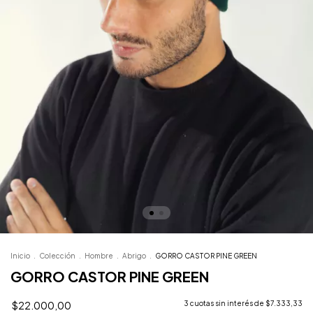
Inicio
.
Colección
.
Hombre
.
Abrigo
.
GORRO CASTOR PINE GREEN
GORRO CASTOR PINE GREEN
$22.000,00
3
cuotas sin interés de
$7.333,33