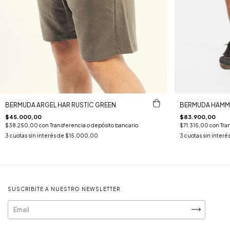
BERMUDA ARGEL HAR RUSTIC GREEN
BERMUDA HAMM
$45.000,00
$83.900,00
$38.250,00
con
Transferencia o depósito bancario
$71.315,00
con
Tra
3
cuotas sin interés de
$15.000,00
3
cuotas sin interé
SUSCRIBITE A NUESTRO NEWSLETTER