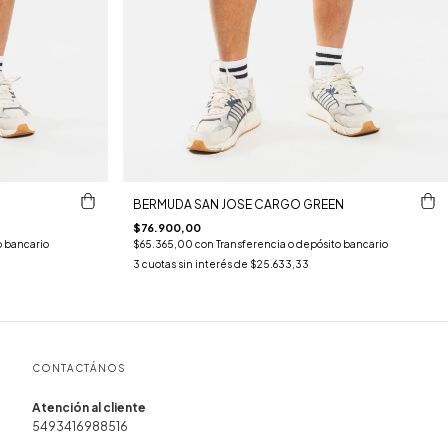
BERMUDA SAN JOSE CARGO GREEN
$76.900,00
o bancario
$65.365,00
con
Transferencia o depósito bancario
3
cuotas sin interés de
$25.633,33
CONTACTÁNOS
5493416988516