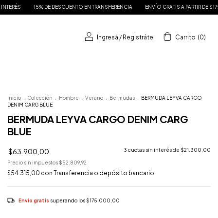
% DE DESCUENTO EN TRANSFERENCIA
ENVÍO GRATIS A PARTIR DE $175.000
HAST
Ingresá
/
Registráte
Carrito
(
0
)
Inicio
.
Colección
.
Hombre
.
Verano
.
Bermudas
.
BERMUDA LEYVA CARGO
DENIM CARG BLUE
BERMUDA LEYVA CARGO DENIM CARG
BLUE
$63.900,00
3
cuotas sin interés de
$21.300,00
Precio sin impuestos
$52.809,92
$54.315,00
con
Transferencia o depósito bancario
Envío gratis
superando los
$175.000,00