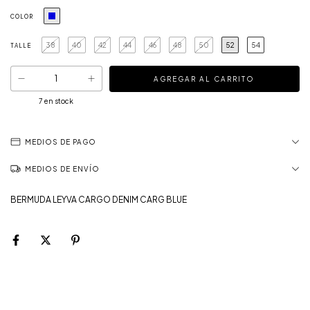
COLOR
38
40
42
44
46
48
50
52
54
TALLE
7
en stock
MEDIOS DE PAGO
MEDIOS DE ENVÍO
BERMUDA LEYVA CARGO DENIM CARG BLUE