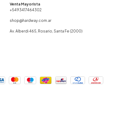
+5493417464302
shop@hardway.com.ar
Av. Alberdi 465, Rosario, Santa Fe (2000)