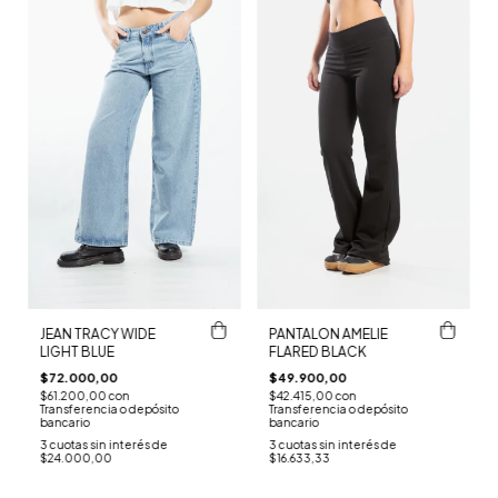
JEAN TRACY WIDE
PANTALON AMELIE
LIGHT BLUE
FLARED BLACK
$72.000,00
$49.900,00
$61.200,00
con
$42.415,00
con
Transferencia o depósito
Transferencia o depósito
bancario
bancario
3
cuotas sin interés de
3
cuotas sin interés de
$24.000,00
$16.633,33