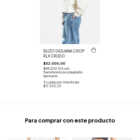
BUZO GIULIANA CROP
RLX CRUDO
$52.000,00
$44.200,00
con
Transferencia o depósito
bancario
3
cuotas sin interés de
$17.333,33
Para comprar con este producto