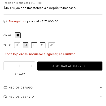
Precio sin impuestos
$44.214,88
$45.475,00
con
Transferencia o depósito bancario
Envío gratis
superando los
$175.000,00
COLOR
S
M
L
XL
XXL
TALLE
¡No te lo pierdas, no vuelve a ingresar, es el último!
1
en stock
MEDIOS DE PAGO
MEDIOS DE ENVÍO