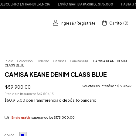
ANSFERENCIA
ENVÍO GRATIS A PARTIR DE $175.000
HASTA 3 CUOTAS SIN INTERÉ
Ingresá
/
Registráte
Carrito
(
0
)
Inicio
.
Colección
.
Hombre
.
Camisas
.
Camisas M/L
.
CAMISA KEANE DENIM
CLASS BLUE
CAMISA KEANE DENIM CLASS BLUE
$59.900,00
3
cuotas sin interés de
$19.966,67
Precio sin impuestos
$49.504,13
$50.915,00
con
Transferencia o depósito bancario
Envío gratis
superando los
$175.000,00
COLOR