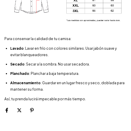
Para conservar la calidad de tu camisa:
Lavado
: Lavar en frío con colores similares. Usar jabón suave y
evitar blanqueadores.
Secado
: Secar a la sombra. No usar secadora.
Planchado
: Planchar a baja temperatura.
Almacenamiento
: Guardar en un lugar fresco y seco, doblada para
mantener su forma.
Así, tu prenda lucirá impecable por más tiempo.