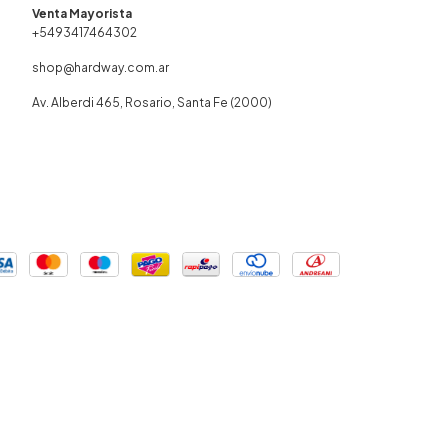
+5493417464302
shop@hardway.com.ar
Av. Alberdi 465, Rosario, Santa Fe (2000)