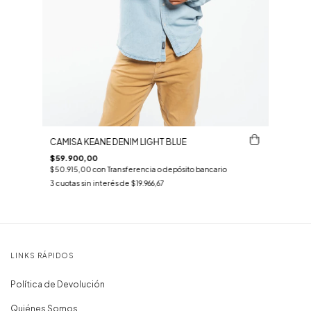
CAMISA KEANE DENIM LIGHT BLUE
$59.900,00
$50.915,00
con
Transferencia o depósito bancario
3
cuotas sin interés de
$19.966,67
LINKS RÁPIDOS
Política de Devolución
Quiénes Somos