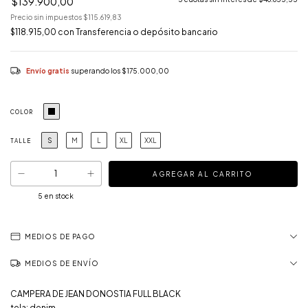
$139.900,00
Precio sin impuestos
$115.619,83
$118.915,00
con
Transferencia o depósito bancario
Envío gratis
superando los
$175.000,00
COLOR
S
M
L
XL
XXL
TALLE
5
en stock
MEDIOS DE PAGO
MEDIOS DE ENVÍO
CAMPERA DE JEAN DONOSTIA FULL BLACK
tela: denim