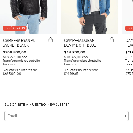
ENVÍO GRATIS
ENV
CAMPERA RYAN PU
CAMPERA DURAN
CAM
JACKET BLACK
DENIM LIGHT BLUE
PEA
$208.500,00
$44.900,00
$21
$177.225,00
con
$38.165,00
con
$186
Transferencia o depósito
Transferencia o depósito
Trans
bancario
bancario
banc
3
cuotas sin interés de
3
cuotas sin interés de
3
cuo
$69.500,00
$14.966,67
$73.
SUSCRIBITE A NUESTRO NEWSLETTER