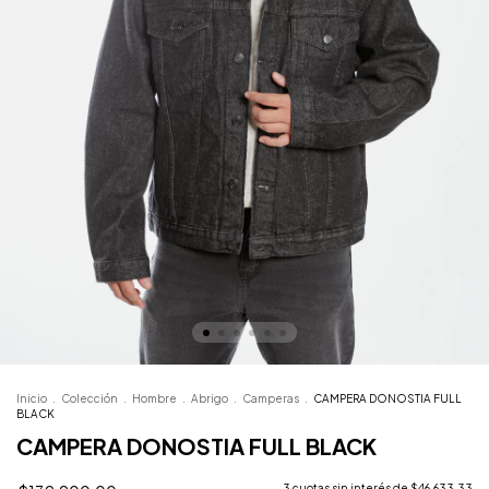
Inicio
.
Colección
.
Hombre
.
Abrigo
.
Camperas
.
CAMPERA DONOSTIA FULL
BLACK
CAMPERA DONOSTIA FULL BLACK
3
cuotas sin interés de
$46.633,33