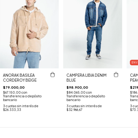
ENV
ANORAK BASILEA
CAMPERA LIBIA DENIM
CAM
CORDEROY BEIGE
BLUE
PEA
$79.000,00
$98.900,00
$21
$67.150,00
con
$84.065,00
con
$186
Transferencia o depósito
Transferencia o depósito
Trans
bancario
bancario
banc
3
cuotas sin interés de
3
cuotas sin interés de
3
cuo
$26.333,33
$32.966,67
$73.