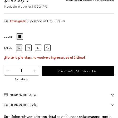
$145.500,00
Precio sin impuestos
$120.247,93
Envío gratis
superando los
$175.000,00
COLOR
S
M
L
XL
TALLE
¡No te lo pierdas, no vuelve a ingresar, es el último!
1
en stock
MEDIOS DE PAGO
MEDIOS DE ENVÍO
Un clásico reinventado con detalles de frunces en las mangas que le