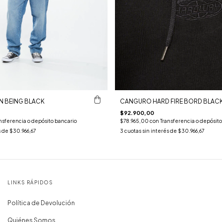
 BEING BLACK
CANGURO HARD FIRE BORD BLAC
$92.900,00
nsferencia o depósito bancario
$78.965,00
con
Transferencia o depósito
s de
$30.966,67
3
cuotas sin interés de
$30.966,67
LINKS RÁPIDOS
Política de Devolución
Quiénes Somos