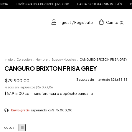
ATIS A PARTIR DE $175.000
HASTA 3 CUOTAS SIN INTERÉS
15% DE DESCUENTO 
Ingresá
/
Registráte
Carrito
(
0
)
Inicio
.
Colección
.
Hombre
.
Buzos y Hoodies
.
CANGURO BRIXTON FRISA GREY
CANGURO BRIXTON FRISA GREY
$79.900,00
3
cuotas sin interés de
$26.633,33
Precio sin impuestos
$66.033,06
$67.915,00
con
Transferencia o depósito bancario
Envío gratis
superando los
$175.000,00
COLOR