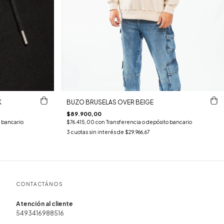
K
BUZO BRUSELAS OVER BEIGE
$89.900,00
 bancario
$76.415,00
con
Transferencia o depósito bancario
3
cuotas sin interés de
$29.966,67
CONTACTÁNOS
5493416988516