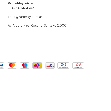
+5493417464302
shop@hardway.com.ar
Av. Alberdi 465, Rosario, Santa Fe (2000)