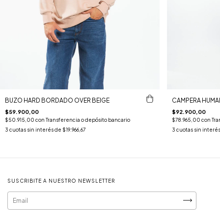
BUZO HARD BORDADO OVER BEIGE
CAMPERA HUMAN
$59.900,00
$92.900,00
$50.915,00
con
Transferencia o depósito bancario
$78.965,00
con
Tra
3
cuotas sin interés de
$19.966,67
3
cuotas sin interé
SUSCRIBITE A NUESTRO NEWSLETTER