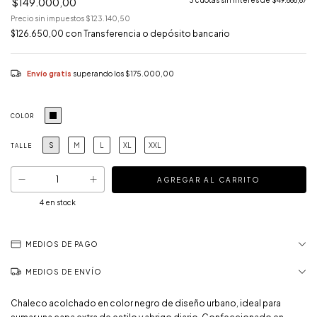
$149.000,00
3
cuotas sin interés de
$49.666,67
Precio sin impuestos
$123.140,50
$126.650,00
con
Transferencia o depósito bancario
Envío gratis
superando los
$175.000,00
COLOR
S
M
L
XL
XXL
TALLE
4
en stock
MEDIOS DE PAGO
MEDIOS DE ENVÍO
Chaleco acolchado en color negro de diseño urbano, ideal para