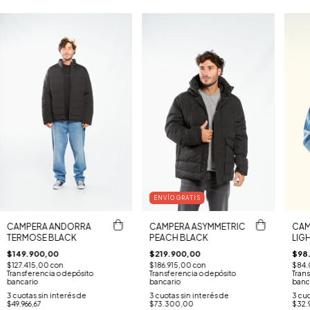
ENVÍO GRATIS
CAMPERA ANDORRA
CAMPERA ASYMMETRIC
CAM
TERMOSE BLACK
PEACH BLACK
LIG
$149.900,00
$219.900,00
$98
$127.415,00
con
$186.915,00
con
$84.
Transferencia o depósito
Transferencia o depósito
Trans
bancario
bancario
banc
3
cuotas sin interés de
3
cuotas sin interés de
3
cuo
$49.966,67
$73.300,00
$32.9