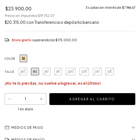
$23.900,00
3
cuotas sin interés de
$7.966,67
Precio sin impuestos
$19.752,07
$20.315,00
con
Transferencia o depósito bancario
Envío gratis
superando los
$175.000,00
COLOR
80
85
90
95
100
105
110
115
TALLE
¡No te lo pierdas, no vuelve a ingresar, es el último!
1
en stock
MEDIOS DE PAGO
MEDIOS DE ENVÍO