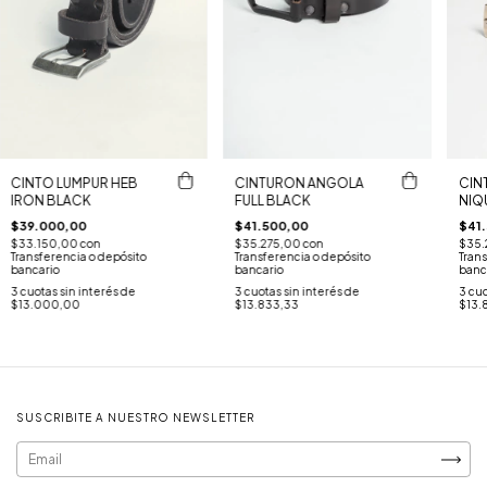
CINTO LUMPUR HEB
CINTURON ANGOLA
CIN
IRON BLACK
FULL BLACK
NIQ
$39.000,00
$41.500,00
$41
$33.150,00
con
$35.275,00
con
$35.
Transferencia o depósito
Transferencia o depósito
Trans
bancario
bancario
banc
3
cuotas sin interés de
3
cuotas sin interés de
3
cuo
$13.000,00
$13.833,33
$13.
SUSCRIBITE A NUESTRO NEWSLETTER