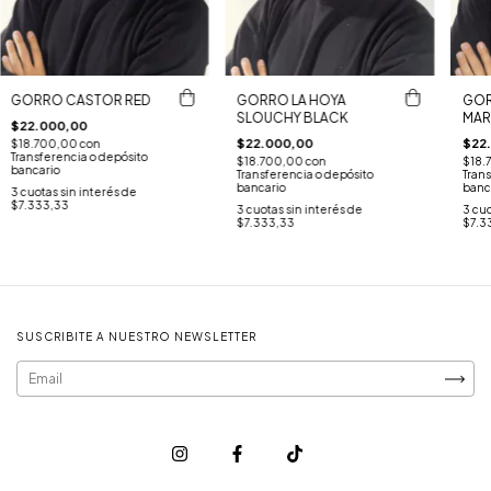
GORRO CASTOR RED
GORRO LA HOYA
GOR
SLOUCHY BLACK
MAR
$22.000,00
$22.000,00
$22
$18.700,00
con
Transferencia o depósito
$18.700,00
con
$18.
bancario
Transferencia o depósito
Trans
bancario
banc
3
cuotas sin interés de
$7.333,33
3
cuotas sin interés de
3
cuo
$7.333,33
$7.3
SUSCRIBITE A NUESTRO NEWSLETTER