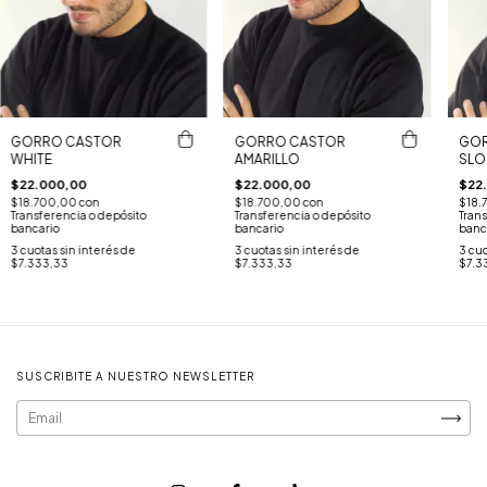
GORRO CASTOR
GORRO CASTOR
GOR
WHITE
AMARILLO
SLO
$22.000,00
$22.000,00
$22
$18.700,00
con
$18.700,00
con
$18.
Transferencia o depósito
Transferencia o depósito
Trans
bancario
bancario
banc
3
cuotas sin interés de
3
cuotas sin interés de
3
cuo
$7.333,33
$7.333,33
$7.3
SUSCRIBITE A NUESTRO NEWSLETTER