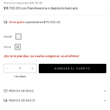
Precio sin impuestos
$18.181,82
$18.700,00
con
Transferencia o depósito bancario
Envío gratis
superando los
$175.000,00
COLOR
U
TALLE
¡No te lo pierdas, no vuelve a ingresar, es el último!
1
en stock
MEDIOS DE PAGO
MEDIOS DE ENVÍO