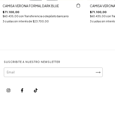
CAMISA VERONA FORMAL DARK BLUE
CAMISA VERONA
$71.100,00
$71.100,00
$60.435,00
con
Transferencia o depósito bancario
$60.435,00
con
Tr
3
cuotas sin interés de
$23.700,00
3
cuotas sin interé
SUSCRIBITE A NUESTRO NEWSLETTER