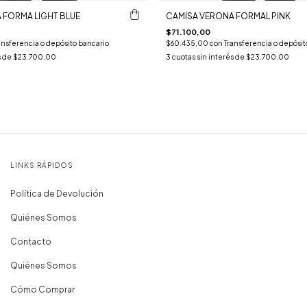
 FORMA LIGHT BLUE
CAMISA VERONA FORMAL PINK
$71.100,00
ansferencia o depósito bancario
$60.435,00
con
Transferencia o depósit
s de
$23.700,00
3
cuotas sin interés de
$23.700,00
LINKS RÁPIDOS
Política de Devolución
Quiénes Somos
Contacto
Quiénes Somos
Cómo Comprar