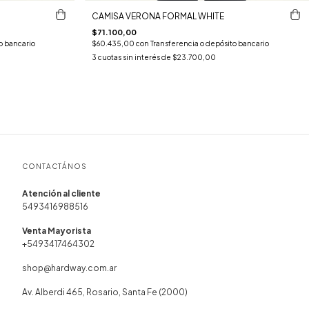
CAMISA VERONA FORMAL WHITE
$71.100,00
o bancario
$60.435,00
con
Transferencia o depósito bancario
3
cuotas sin interés de
$23.700,00
CONTACTÁNOS
5493416988516
+5493417464302
shop@hardway.com.ar
Av. Alberdi 465, Rosario, Santa Fe (2000)