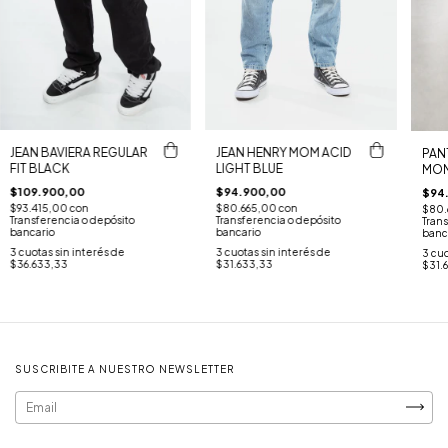
JEAN BAVIERA REGULAR
JEAN HENRY MOM ACID
PAN
FIT BLACK
LIGHT BLUE
MOM
$109.900,00
$94.900,00
$94
$93.415,00
con
$80.665,00
con
$80.
Transferencia o depósito
Transferencia o depósito
Trans
bancario
bancario
banc
3
cuotas sin interés de
3
cuotas sin interés de
3
cuo
$36.633,33
$31.633,33
$31.
SUSCRIBITE A NUESTRO NEWSLETTER