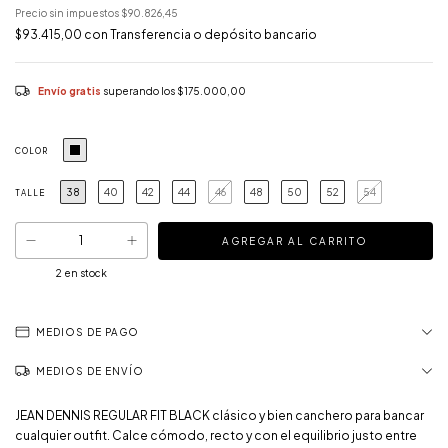
Precio sin impuestos
$90.826,45
$93.415,00
con
Transferencia o depósito bancario
Envío gratis
superando los
$175.000,00
COLOR
38
40
42
44
46
48
50
52
54
TALLE
2
en stock
MEDIOS DE PAGO
MEDIOS DE ENVÍO
JEAN DENNIS REGULAR FIT BLACK clásico y bien canchero para bancar
cualquier outfit. Calce cómodo, recto y con el equilibrio justo entre