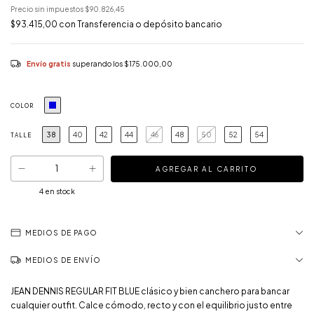
Precio sin impuestos
$90.826,45
$93.415,00
con
Transferencia o depósito bancario
Envío gratis
superando los
$175.000,00
COLOR
38
40
42
44
46
48
50
52
54
TALLE
4
en stock
MEDIOS DE PAGO
MEDIOS DE ENVÍO
JEAN DENNIS REGULAR FIT BLUE clásico y bien canchero para bancar
cualquier outfit. Calce cómodo, recto y con el equilibrio justo entre