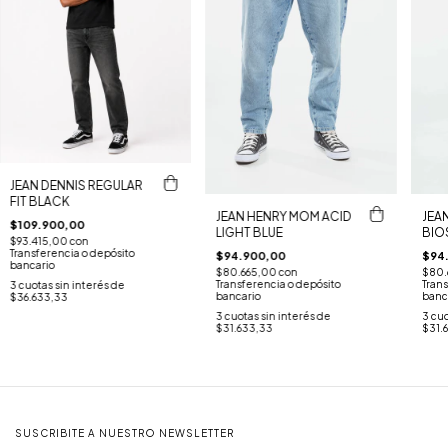
JEAN DENNIS REGULAR
FIT BLACK
JEAN HENRY MOM ACID
JEA
$109.900,00
LIGHT BLUE
BIO
$93.415,00
con
Transferencia o depósito
$94.900,00
$94
bancario
$80.665,00
con
$80.
Transferencia o depósito
Trans
3
cuotas sin interés de
bancario
banc
$36.633,33
3
cuotas sin interés de
3
cuo
$31.633,33
$31.
SUSCRIBITE A NUESTRO NEWSLETTER