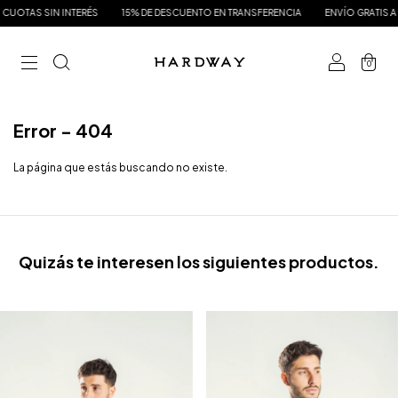
UOTAS SIN INTERÉS
15% DE DESCUENTO EN TRANSFERENCIA
ENVÍO GRATIS A PA
0
Error - 404
La página que estás buscando no existe.
Quizás te interesen los siguientes productos.