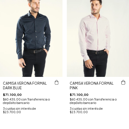
CAMISA VERONA FORMAL
CAMISA VERONA FORMAL
DARK BLUE
PINK
$71.100,00
$71.100,00
$60.435,00
con
Transferencia o
$60.435,00
con
Transferencia o
depósito bancario
depósito bancario
3
cuotas sin interés de
3
cuotas sin interés de
$23.700,00
$23.700,00