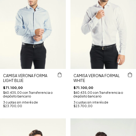
CAMISA VERONA FORMA
CAMISA VERONA FORMAL
LIGHT BLUE
WHITE
$71.100,00
$71.100,00
$60.435,00
con
Transferencia o
$60.435,00
con
Transferencia o
depósito bancario
depósito bancario
3
cuotas sin interés de
3
cuotas sin interés de
$23.700,00
$23.700,00