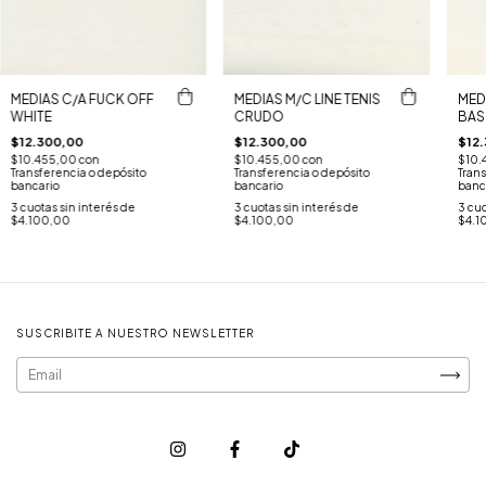
MEDIAS C/A FUCK OFF
MEDIAS M/C LINE TENIS
MED
WHITE
CRUDO
BAS
$12.300,00
$12.300,00
$12
$10.455,00
con
$10.455,00
con
$10.
Transferencia o depósito
Transferencia o depósito
Trans
bancario
bancario
banc
3
cuotas sin interés de
3
cuotas sin interés de
3
cuo
$4.100,00
$4.100,00
$4.1
SUSCRIBITE A NUESTRO NEWSLETTER