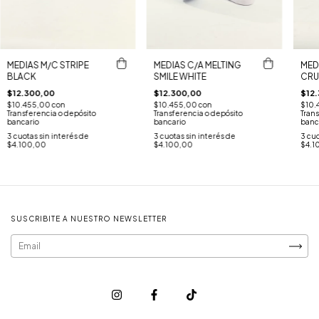
MEDIAS M/C STRIPE
MEDIAS C/A MELTING
MEDI
BLACK
SMILE WHITE
CR
$12.300,00
$12.300,00
$12
$10.455,00
con
$10.455,00
con
$10.
Transferencia o depósito
Transferencia o depósito
Trans
bancario
bancario
banc
3
cuotas sin interés de
3
cuotas sin interés de
3
cuo
$4.100,00
$4.100,00
$4.1
SUSCRIBITE A NUESTRO NEWSLETTER