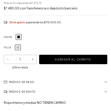
Precio sin impuestos
$7.272,73
$7.480,00
con
Transferencia o depósito bancario
Envío gratis
superando los
$175.000,00
COLOR
U
TALLE
228
en stock
MEDIOS DE PAGO
MEDIOS DE ENVÍO
Ropa interior y medias NO TIENEN CAMBIO