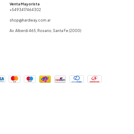
+5493417464302
shop@hardway.com.ar
Av. Alberdi 465, Rosario, Santa Fe (2000)