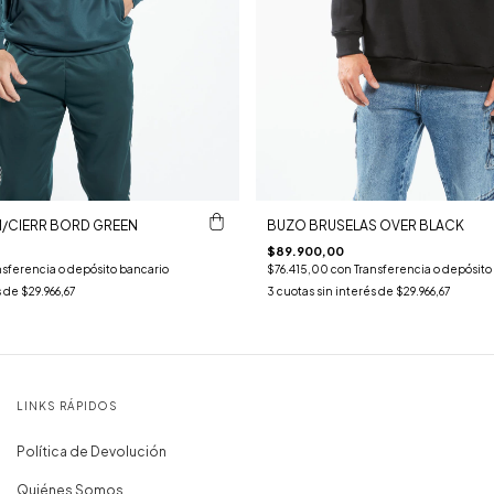
/CIERR BORD GREEN
BUZO BRUSELAS OVER BLACK
$89.900,00
nsferencia o depósito bancario
$76.415,00
con
Transferencia o depósito
s de
$29.966,67
3
cuotas sin interés de
$29.966,67
LINKS RÁPIDOS
Política de Devolución
Quiénes Somos