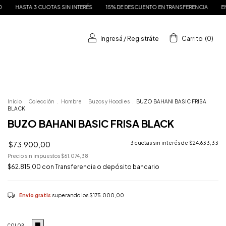
CUOTAS SIN INTERÉS
15% DE DESCUENTO EN TRANSFERENCIA
ENVÍO GRATIS A 
Ingresá
/
Registráte
Carrito
(
0
)
Inicio
.
Colección
.
Hombre
.
Buzos y Hoodies
.
BUZO BAHANI BASIC FRISA
BLACK
BUZO BAHANI BASIC FRISA BLACK
$73.900,00
3
cuotas sin interés de
$24.633,33
Precio sin impuestos
$61.074,38
$62.815,00
con
Transferencia o depósito bancario
Envío gratis
superando los
$175.000,00
COLOR