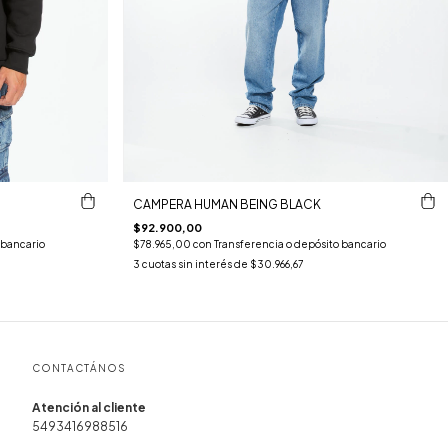
CAMPERA HUMAN BEING BLACK
$92.900,00
 bancario
$78.965,00
con
Transferencia o depósito bancario
3
cuotas sin interés de
$30.966,67
CONTACTÁNOS
5493416988516