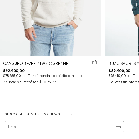
CANGURO BEVERLY BASIC GREY MEL
BUZO SPORTS M
$92.900,00
$89.900,00
$78.965,00
con
Transferencia o depósito bancario
$76.415,00
con
Tra
3
cuotas sin interés de
$30.966,67
3
cuotas sin interé
SUSCRIBITE A NUESTRO NEWSLETTER