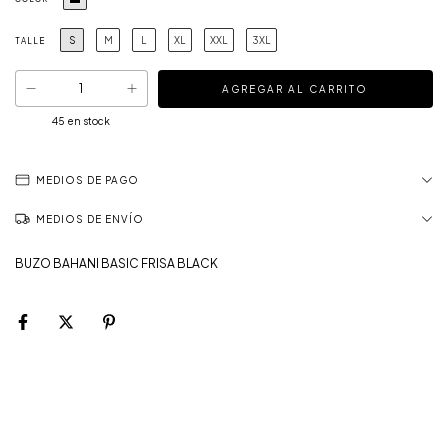
S
M
L
XL
XXL
3XL
TALLE
45
en stock
MEDIOS DE PAGO
MEDIOS DE ENVÍO
BUZO BAHANI BASIC FRISA BLACK