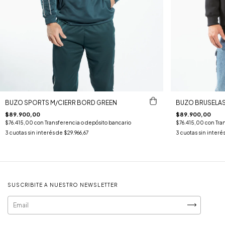
BUZO SPORTS M/CIERR BORD GREEN
BUZO BRUSELAS
$89.900,00
$89.900,00
$76.415,00
con
Transferencia o depósito bancario
$76.415,00
con
Tra
3
cuotas sin interés de
$29.966,67
3
cuotas sin interé
SUSCRIBITE A NUESTRO NEWSLETTER