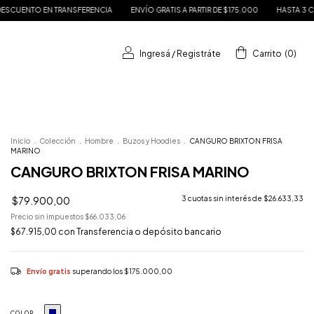
ERENCIA
ENVÍO GRATIS A PARTIR DE $175.000
HASTA 3 CUOTAS SIN INTERÉS
Ingresá
/
Registráte
Carrito
(
0
)
Inicio
.
Colección
.
Hombre
.
Buzos y Hoodies
.
CANGURO BRIXTON FRISA
MARINO
CANGURO BRIXTON FRISA MARINO
$79.900,00
3
cuotas sin interés de
$26.633,33
Precio sin impuestos
$66.033,06
$67.915,00
con
Transferencia o depósito bancario
Envío gratis
superando los
$175.000,00
COLOR