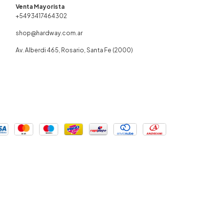
+5493417464302
shop@hardway.com.ar
Av. Alberdi 465, Rosario, Santa Fe (2000)