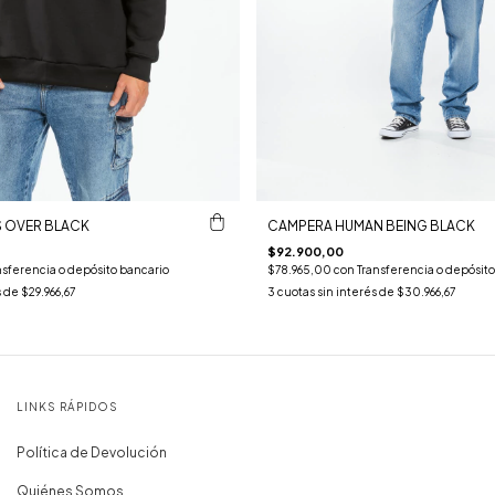
 OVER BLACK
CAMPERA HUMAN BEING BLACK
$92.900,00
nsferencia o depósito bancario
$78.965,00
con
Transferencia o depósito
s de
$29.966,67
3
cuotas sin interés de
$30.966,67
LINKS RÁPIDOS
Política de Devolución
Quiénes Somos