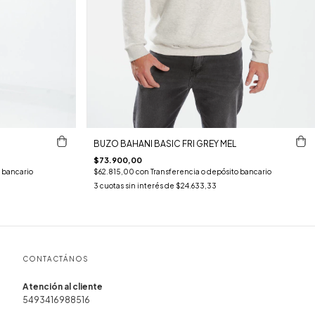
BUZO BAHANI BASIC FRI GREY MEL
$73.900,00
 bancario
$62.815,00
con
Transferencia o depósito bancario
3
cuotas sin interés de
$24.633,33
CONTACTÁNOS
5493416988516