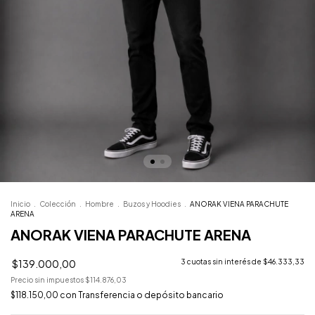
Inicio
.
Colección
.
Hombre
.
Buzos y Hoodies
.
ANORAK VIENA PARACHUTE
ARENA
ANORAK VIENA PARACHUTE ARENA
$139.000,00
3
cuotas sin interés de
$46.333,33
Precio sin impuestos
$114.876,03
$118.150,00
con
Transferencia o depósito bancario