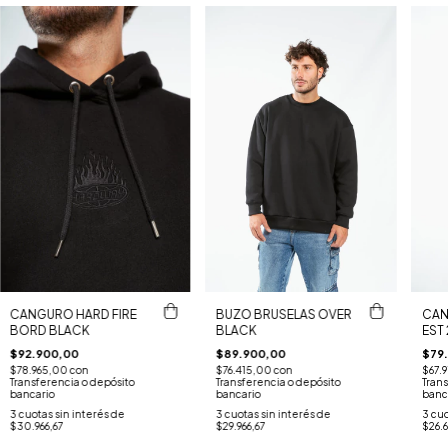
CANGURO HARD FIRE
BUZO BRUSELAS OVER
CAN
BORD BLACK
BLACK
EST 
$92.900,00
$89.900,00
$79
$78.965,00
con
$76.415,00
con
$67.
Transferencia o depósito
Transferencia o depósito
Trans
bancario
bancario
banc
3
cuotas sin interés de
3
cuotas sin interés de
3
cuo
$30.966,67
$29.966,67
$26.