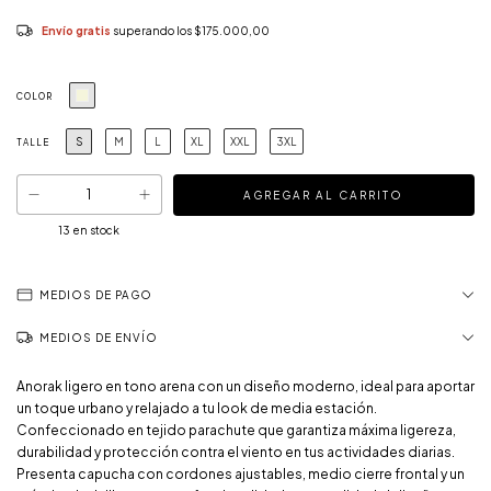
Envío gratis
superando los
$175.000,00
COLOR
S
M
L
XL
XXL
3XL
TALLE
13
en stock
MEDIOS DE PAGO
MEDIOS DE ENVÍO
Anorak ligero en tono arena con un diseño moderno, ideal para aportar
un toque urbano y relajado a tu look de media estación.
Confeccionado en tejido parachute que garantiza máxima ligereza,
durabilidad y protección contra el viento en tus actividades diarias.
Presenta capucha con cordones ajustables, medio cierre frontal y un