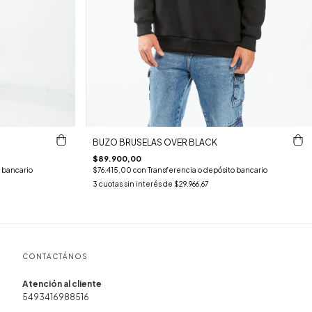
BUZO BRUSELAS OVER BLACK
$89.900,00
 bancario
$76.415,00
con
Transferencia o depósito bancario
3
cuotas sin interés de
$29.966,67
CONTACTÁNOS
5493416988516