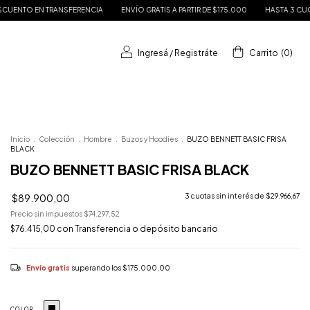
IA
ENVÍO GRATIS A PARTIR DE $175.000
HASTA 3 CUOTAS SIN INTERÉS
15% 
Ingresá
/
Registráte
Carrito
(
0
)
Inicio
.
Colección
.
Hombre
.
Buzos y Hoodies
.
BUZO BENNETT BASIC FRISA
BLACK
BUZO BENNETT BASIC FRISA BLACK
$89.900,00
3
cuotas sin interés de
$29.966,67
Precio sin impuestos
$74.297,52
$76.415,00
con
Transferencia o depósito bancario
Envío gratis
superando los
$175.000,00
COLOR