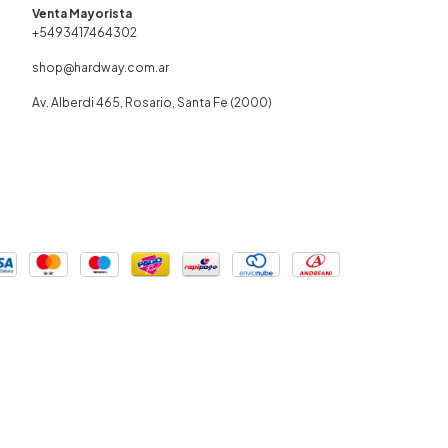
+5493417464302
shop@hardway.com.ar
Av. Alberdi 465, Rosario, Santa Fe (2000)