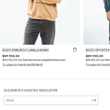
BUZO FRIBURGO LANILLA KHAKI
BUZO SPORTS M
$59.900,00
$89.900,00
$50.915,00
con
Transferencia o depósito bancario
$76.415,00
con
Tra
3
cuotas sin interés de
$19.966,67
3
cuotas sin interé
SUSCRIBITE A NUESTRO NEWSLETTER