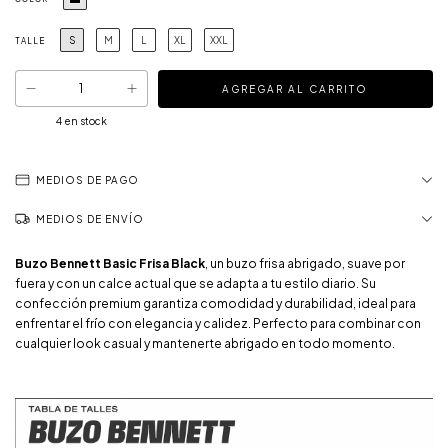
S
M
L
XL
XXL
TALLE
4
en stock
MEDIOS DE PAGO
MEDIOS DE ENVÍO
Buzo Bennett Basic Frisa Black
, un buzo frisa abrigado, suave por
fuera y con un calce actual que se adapta a tu estilo diario. Su
confección premium garantiza comodidad y durabilidad, ideal para
enfrentar el frío con elegancia y calidez. Perfecto para combinar con
cualquier look casual y mantenerte abrigado en todo momento.