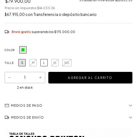
$79.900,00
3
cuotas sin interés de
$26.633,33
Precio sin impuestos
$66.033,06
$67.915,00
con
Transferencia o depósito bancario
Envío gratis
superando los
$175.000,00
COLOR
S
M
L
XL
XXL
TALLE
2
en stock
MEDIOS DE PAGO
MEDIOS DE ENVÍO