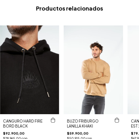
Productos relacionados
CANGURO HARD FIRE
BUZO FRIBURGO
CAN
BORD BLACK
LANILLA KHAKI
EST
$92.900,00
$59.900,00
$79
$78.965,00
con
$50.915,00
con
$67.