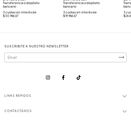
Transferencia o depósito
Transferencia o depósito
Trans
bancario
bancario
banc
3
cuotas sin interés de
3
cuotas sin interés de
3
cuo
$30.966,67
$19.966,67
$26.
SUSCRIBITE A NUESTRO NEWSLETTER
LINKS RÁPIDOS
CONTACTÁNOS