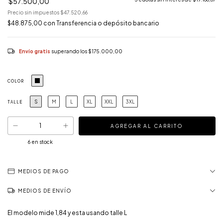
$57.500,00
Precio sin impuestos
$47.520,66
$48.875,00
con
Transferencia o depósito bancario
Envío gratis
superando los
$175.000,00
COLOR
S
M
L
XL
XXL
3XL
TALLE
6
en stock
MEDIOS DE PAGO
MEDIOS DE ENVÍO
El modelo mide 1,84 y esta usando talle L