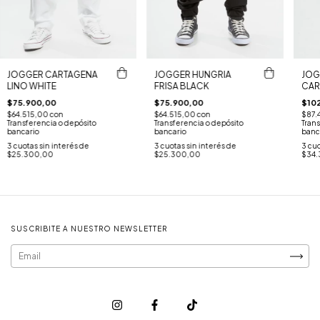
JOGGER CARTAGENA
JOGGER HUNGRIA
JOG
LINO WHITE
FRISA BLACK
CAR
$75.900,00
$75.900,00
$10
$64.515,00
con
$64.515,00
con
$87.
Transferencia o depósito
Transferencia o depósito
Trans
bancario
bancario
banc
3
cuotas sin interés de
3
cuotas sin interés de
3
cuo
$25.300,00
$25.300,00
$34.
SUSCRIBITE A NUESTRO NEWSLETTER