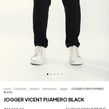
Inicio
.
Colección
.
Hombre
.
Pantalones
.
Jogger
.
JOGGER VICENT PIJAMERO
BLACK
JOGGER VICENT PIJAMERO BLACK
3
cuotas sin interés de
$19.166,67