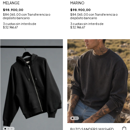
MELANGE
MARINO
$98.900,00
$98.900,00
$84.065,00
con
Transferencia o
$84.065,00
con
Transferencia o
depósito bancario
depósito bancario
3
cuotas sin interés de
3
cuotas sin interés de
$32.966,67
$32.966,67
BUZO SANDERS WASHED