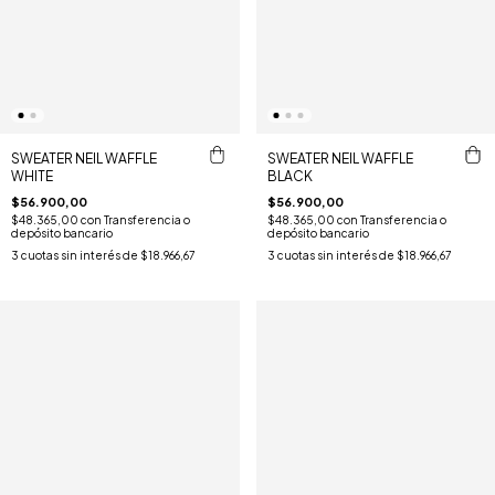
SWEATER NEIL WAFFLE
SWEATER NEIL WAFFLE
WHITE
BLACK
$56.900,00
$56.900,00
$48.365,00
con
Transferencia o
$48.365,00
con
Transferencia o
depósito bancario
depósito bancario
3
cuotas sin interés de
$18.966,67
3
cuotas sin interés de
$18.966,67