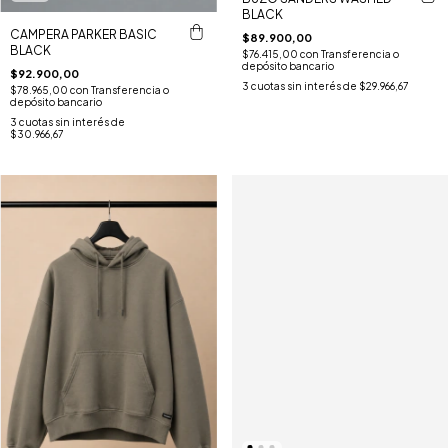
BLACK
CAMPERA PARKER BASIC
$89.900,00
BLACK
$76.415,00
con
Transferencia o
depósito bancario
$92.900,00
3
cuotas sin interés de
$29.966,67
$78.965,00
con
Transferencia o
depósito bancario
3
cuotas sin interés de
$30.966,67