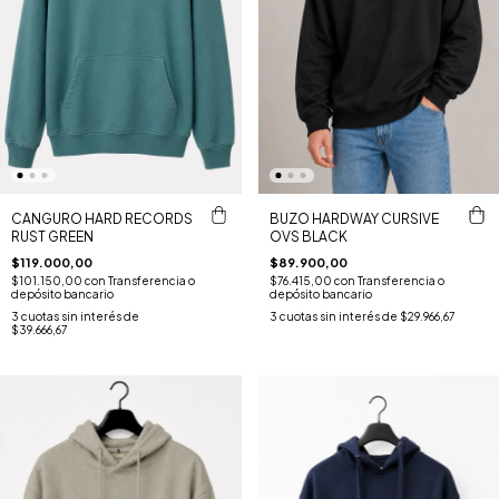
CANGURO HARD RECORDS
BUZO HARDWAY CURSIVE
RUST GREEN
OVS BLACK
$119.000,00
$89.900,00
$101.150,00
con
Transferencia o
$76.415,00
con
Transferencia o
depósito bancario
depósito bancario
3
cuotas sin interés de
3
cuotas sin interés de
$29.966,67
$39.666,67