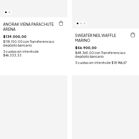
ANORAK VIENA PARACHUTE
ARENA
SWEATER NEIL WAFFLE
$139.000,00
MARINO
$118.150,00
con
Transferencia o
depósito bancario
$56.900,00
3
cuotas sin interés de
$48.365,00
con
Transferencia o
$46.333,33
depósito bancario
3
cuotas sin interés de
$18.966,67