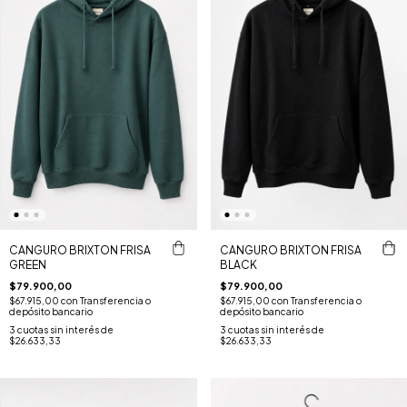
CANGURO BRIXTON FRISA
CANGURO BRIXTON FRISA
GREEN
BLACK
$79.900,00
$79.900,00
$67.915,00
con
Transferencia o
$67.915,00
con
Transferencia o
depósito bancario
depósito bancario
3
cuotas sin interés de
3
cuotas sin interés de
$26.633,33
$26.633,33