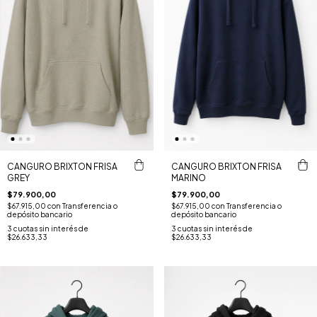
CANGURO BRIXTON FRISA
CANGURO BRIXTON FRISA
GREY
MARINO
$79.900,00
$79.900,00
$67.915,00
con
Transferencia o
$67.915,00
con
Transferencia o
depósito bancario
depósito bancario
3
cuotas sin interés de
3
cuotas sin interés de
$26.633,33
$26.633,33