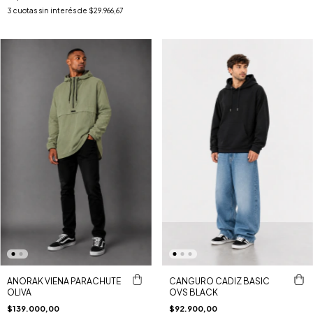
3
cuotas sin interés de
$29.966,67
ANORAK VIENA PARACHUTE
CANGURO CADIZ BASIC
OLIVA
OVS BLACK
$139.000,00
$92.900,00