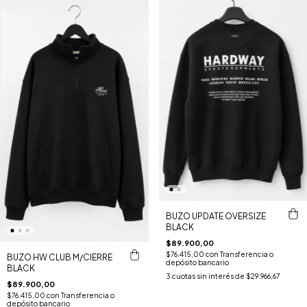
BUZO UPDATE OVERSIZE
BLACK
$89.900,00
$76.415,00
con
Transferencia o
BUZO HW CLUB M/CIERRE
depósito bancario
BLACK
3
cuotas sin interés de
$29.966,67
$89.900,00
$76.415,00
con
Transferencia o
depósito bancario