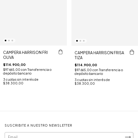
CAMPERA HARRISON FRI
CAMPERA HARRISON FRISA
OLIVA
TIZA
$114.900,00
$114.900,00
$97.665,00
con
Transferencia o
$97.665,00
con
Transferencia o
depósito bancario
depósito bancario
3
cuotas sin interés de
3
cuotas sin interés de
$38.300,00
$38.300,00
SUSCRIBITE A NUESTRO NEWSLETTER