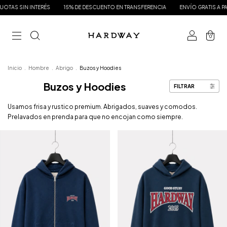
RÉS
15% DE DESCUENTO EN TRANSFERENCIA
ENVÍO GRATIS A PARTIR DE $175.00
0
Inicio
.
Hombre
.
Abrigo
.
Buzos y Hoodies
Buzos y Hoodies
FILTRAR
Usamos frisa y rustico premium. Abrigados, suaves y comodos.
Prelavados en prenda para que no encojan como siempre.